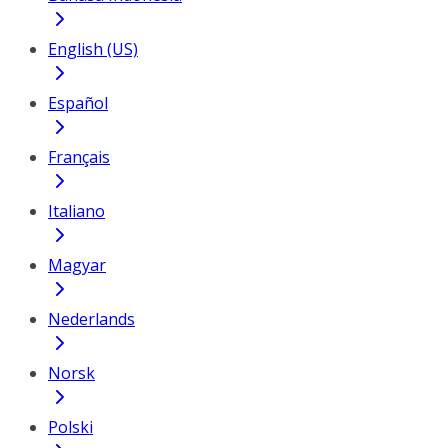
English (US)
Español
Français
Italiano
Magyar
Nederlands
Norsk
Polski