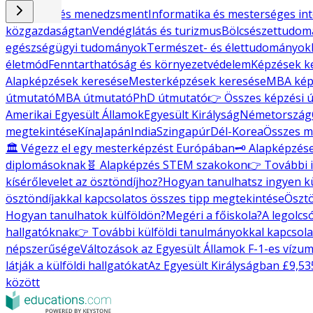
Gazdaság és menedzsment
Informatika és mesterséges int
közgazdaságtan
Vendéglátás és turizmus
Bölcsészettudo
egészségügyi tudományok
Természet- és élettudományok
életmód
Fenntarthatóság és környezetvédelem
Képzések k
Alapképzések keresése
Mesterképzések keresése
MBA kép
útmutató
MBA útmutató
PhD útmutató
👉 Összes képzési 
Amerikai Egyesült Államok
Egyesült Királyság
Németország
megtekintése
Kína
Japán
India
Szingapúr
Dél-Korea
Összes m
🏛️ Végezz el egy mesterképzést Európában
🗝️ Alapképzés
diplomásoknak
🧬 Alapképzés STEM szakokon
👉 További 
kísérőlevelet az ösztöndíjhoz?
Hogyan tanulhatsz ingyen k
ösztöndíjakkal kapcsolatos összes tipp megtekintése
Ösztö
Hogyan tanulhatok külföldön?
Megéri a főiskola?
A legolcs
hallgatóknak
👉 További külföldi tanulmányokkal kapcsol
népszerűsége
Változások az Egyesült Államok F-1-es vízu
látják a külföldi hallgatókat
Az Egyesült Királyságban £9,535
között