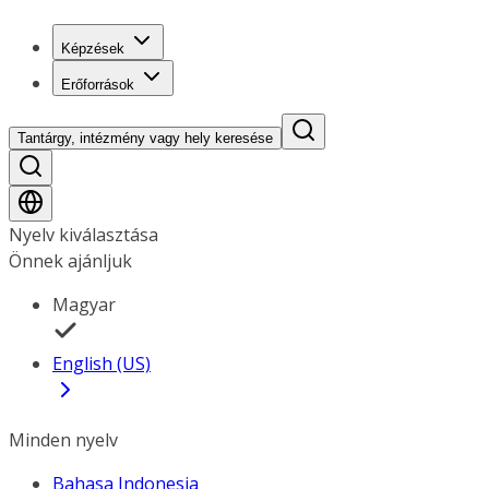
Képzések
Erőforrások
Tantárgy, intézmény vagy hely keresése
Nyelv kiválasztása
Önnek ajánljuk
Magyar
English (US)
Minden nyelv
Bahasa Indonesia