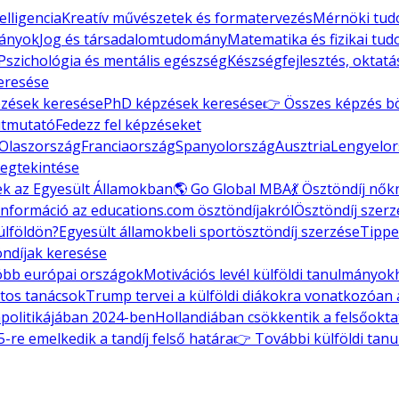
elligencia
Kreatív művészetek és formatervezés
Mérnöki tudo
mányok
Jog és társadalomtudomány
Matematika és fizikai tu
Pszichológia és mentális egészség
Készségfejlesztés, oktatá
eresése
zések keresése
PhD képzések keresése
👉 Összes képzés b
útmutató
Fedezz fel képzéseket
Olaszország
Franciaország
Spanyolország
Ausztria
Lengyelor
egtekintése
ek az Egyesült Államokban
🌎 Go Global MBA
💃 Ösztöndíj nő
információ az educations.com ösztöndíjakról
Ösztöndíj szerz
ülföldön?
Egyesült államokbeli sportösztöndíj szerzése
Tippe
ndíjak keresése
óbb európai országok
Motivációs levél külföldi tanulmányok
atos tanácsok
Trump tervei a külföldi diákokra vonatkozóan
mpolitikájában 2024-ben
Hollandiában csökkentik a felsőokta
-re emelkedik a tandíj felső határa
👉 További külföldi tan