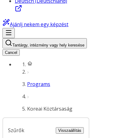
Deutsch (Deutschland)
Ajánlj nekem egy képzést
Tantárgy, intézmény vagy hely keresése
Cancel
Programs
Koreai Köztársaság
Szűrők
Visszaállítás