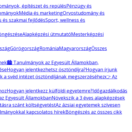
mányok, építészet és repülés
Pénzügy és
dományok
Média és marketing
Orvostudomány és
s és szakmai fejlődés
Sport, wellness és
öngészése
Alapképzési útmutató
Mesterképzési
szág
Görögország
Románia
Magyarország
Összes
knek
🏙️ Tanulmányok az Egyesült Államokban,
ése
Hogyan jelentkezhetsz ösztöndíjra?
Hogyan írjunk
k a svéd intézet ösztöndíjának megszerzéséhez
👉 Az
hoz
Hogyan jelentkezz külföldi egyetemre?
Időgazdálkodás
 az Egyesült Államokban
Növekszik a 3 éves alapképzések
tásra szánt költségvetést
Az ázsiai egyetemek szívesen
ulmányokkal kapcsolatos hírek
Böngészés az összes cikk