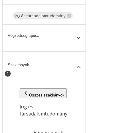
Jog és társadalomtudomány
Végzettség típusa
Szakirányok
1
Összes szakirányok
Jog és
társadalomtudomány
Emberi jogok