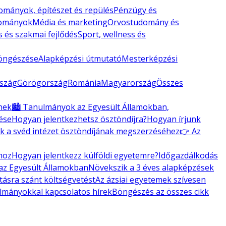
mányok, építészet és repülés
Pénzügy és
dományok
Média és marketing
Orvostudomány és
s és szakmai fejlődés
Sport, wellness és
öngészése
Alapképzési útmutató
Mesterképzési
szág
Görögország
Románia
Magyarország
Összes
knek
🏙️ Tanulmányok az Egyesült Államokban,
ése
Hogyan jelentkezhetsz ösztöndíjra?
Hogyan írjunk
k a svéd intézet ösztöndíjának megszerzéséhez
👉 Az
hoz
Hogyan jelentkezz külföldi egyetemre?
Időgazdálkodás
 az Egyesült Államokban
Növekszik a 3 éves alapképzések
tásra szánt költségvetést
Az ázsiai egyetemek szívesen
ulmányokkal kapcsolatos hírek
Böngészés az összes cikk