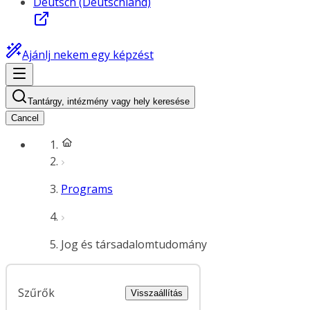
Deutsch (Deutschland)
Ajánlj nekem egy képzést
Tantárgy, intézmény vagy hely keresése
Cancel
Programs
Jog és társadalomtudomány
Szűrők
Visszaállítás