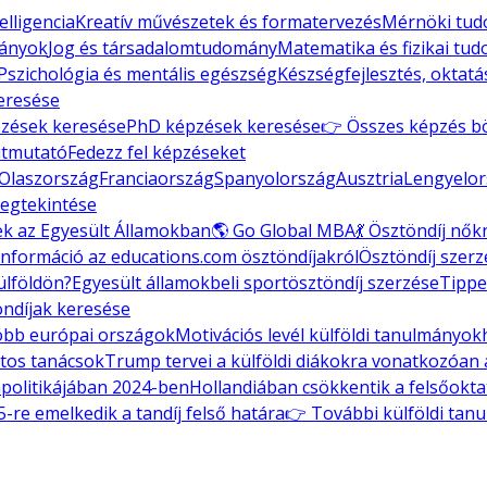
elligencia
Kreatív művészetek és formatervezés
Mérnöki tudo
mányok
Jog és társadalomtudomány
Matematika és fizikai tu
Pszichológia és mentális egészség
Készségfejlesztés, oktatá
eresése
zések keresése
PhD képzések keresése
👉 Összes képzés b
útmutató
Fedezz fel képzéseket
Olaszország
Franciaország
Spanyolország
Ausztria
Lengyelor
egtekintése
ek az Egyesült Államokban
🌎 Go Global MBA
💃 Ösztöndíj nő
információ az educations.com ösztöndíjakról
Ösztöndíj szerz
ülföldön?
Egyesült államokbeli sportösztöndíj szerzése
Tippe
ndíjak keresése
óbb európai országok
Motivációs levél külföldi tanulmányok
atos tanácsok
Trump tervei a külföldi diákokra vonatkozóan
mpolitikájában 2024-ben
Hollandiában csökkentik a felsőokta
-re emelkedik a tandíj felső határa
👉 További külföldi tan