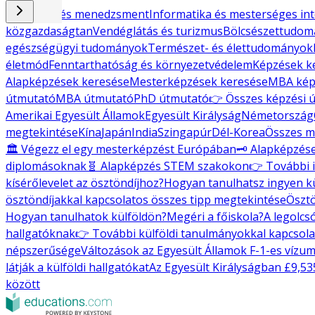
Gazdaság és menedzsment
Informatika és mesterséges int
közgazdaságtan
Vendéglátás és turizmus
Bölcsészettudo
egészségügyi tudományok
Természet- és élettudományok
életmód
Fenntarthatóság és környezetvédelem
Képzések k
Alapképzések keresése
Mesterképzések keresése
MBA kép
útmutató
MBA útmutató
PhD útmutató
👉 Összes képzési 
Amerikai Egyesült Államok
Egyesült Királyság
Németország
megtekintése
Kína
Japán
India
Szingapúr
Dél-Korea
Összes m
🏛️ Végezz el egy mesterképzést Európában
🗝️ Alapképzés
diplomásoknak
🧬 Alapképzés STEM szakokon
👉 További 
kísérőlevelet az ösztöndíjhoz?
Hogyan tanulhatsz ingyen k
ösztöndíjakkal kapcsolatos összes tipp megtekintése
Ösztö
Hogyan tanulhatok külföldön?
Megéri a főiskola?
A legolcs
hallgatóknak
👉 További külföldi tanulmányokkal kapcsol
népszerűsége
Változások az Egyesült Államok F-1-es vízu
látják a külföldi hallgatókat
Az Egyesült Királyságban £9,535
között