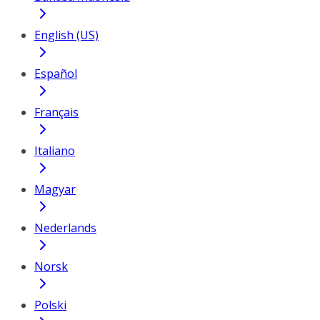
English (US)
Español
Français
Italiano
Magyar
Nederlands
Norsk
Polski