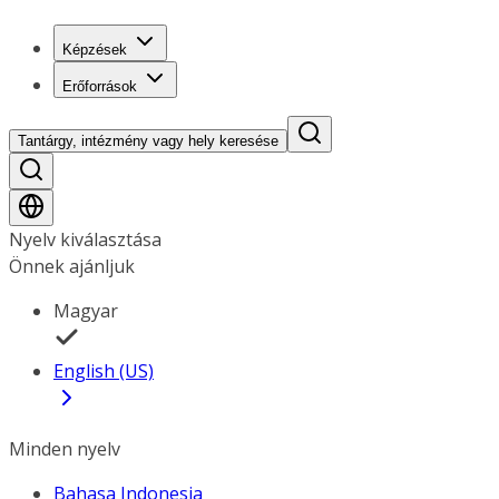
Képzések
Erőforrások
Tantárgy, intézmény vagy hely keresése
Nyelv kiválasztása
Önnek ajánljuk
Magyar
English (US)
Minden nyelv
Bahasa Indonesia